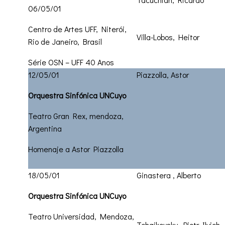
06/05/01
Centro de Artes UFF, Niterói,
Villa-Lobos, Heitor
Rio de Janeiro, Brasil
Série OSN – UFF 40 Anos
12/05/01
Piazzolla, Astor
Orquestra Sinfónica UNCuyo
Teatro Gran Rex, mendoza,
Argentina
Homenaje a Astor Piazzolla
18/05/01
Ginastera , Alberto
Orquestra Sinfónica UNCuyo
Teatro Universidad, Mendoza,
Tchaikovsky, Piotr Ilyich