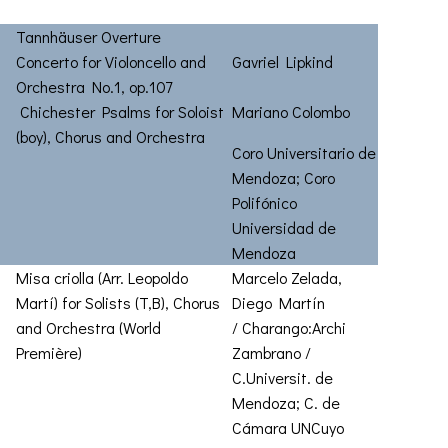
Tannhäuser Overture
Concerto for Violoncello and
Gavriel Lipkind
Orchestra No.1, op.107
Chichester Psalms for Soloist
Mariano Colombo
(boy), Chorus and Orchestra
Coro Universitario de
Mendoza; Coro
Polifónico
Universidad de
Mendoza
Misa criolla (Arr.
Leopoldo
Marcelo Zelada,
Martí) for Solists (T,B), Chorus
Diego Martín
and Orchestra (World
/ Charango:Archi
Première)
Zambrano /
C.Universit. de
Mendoza; C. de
Cámara UNCuyo