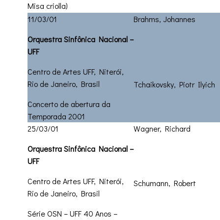
Misa criolla)
11/03/01
Brahms, Johannes
Orquestra Sinfônica Nacional –
UFF
Centro de Artes UFF, Niterói,
Rio de Janeiro, Brasil
Tchaikovsky, Piotr Ilyich
Concerto de abertura da
Temporada 2001
25/03/01
Wagner, Richard
Orquestra Sinfônica Nacional –
UFF
Centro de Artes UFF, Niterói,
Schumann, Robert
Rio de Janeiro, Brasil
Série OSN – UFF 40 Anos –