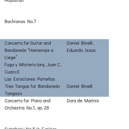
Bachianas No.7
Concerto for Guitar and
Daniel Binelli,
Bandoneón “Homenaje a
Eduardo Isaac
Liege”
Fuga y Misterio (orq. Juan C.
Cuacci)
Las Estaciones Porteñas
Tres Tangos for Bandoneón
Daniel Binelli
Tangazo
Concerto for Piano and
Dora de Marinis
Orchestra No.1, op. 28
Symphony No.5 in E minor,