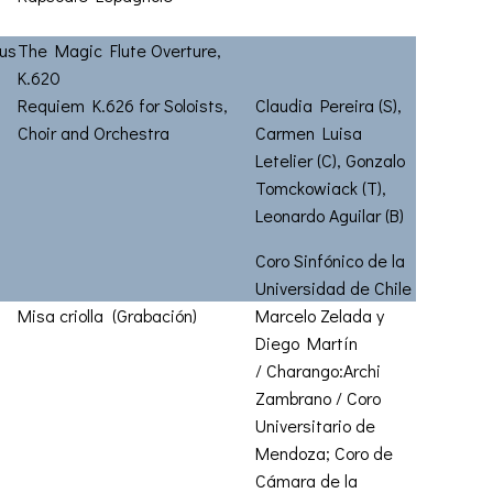
us
The Magic Flute Overture,
K.620
Requiem K.626 for Soloists,
Claudia Pereira (S),
Choir and Orchestra
Carmen Luisa
Letelier (C), Gonzalo
Tomckowiack (T),
Leonardo Aguilar (B)
Coro Sinfónico de la
Universidad de Chile
Misa criolla (Grabación)
Marcelo Zelada y
Diego Martín
/
Charango:Archi
Zambrano / Coro
Universitario de
Mendoza; Coro de
Cámara de la