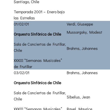
Santiago, Chile
Temporada 2001 – Enero bajo
las Estrellas
01/02/01
Verdi, Giuseppe
Mussorgsky, Modest
Orquesta Sinfónica de Chile
Sala de Conciertos de Frutillar,
Brahms, Johannes
Chile
XXXIII “Semanas Musicales”
de Frutillar
03/02/01
Brahms, Johannes
Orquesta Sinfónica de Chile
Sala de Conciertos de Frutillar,
Sibelius, Jean
Chile
XXXIII “Semanas Musicales”
Ravel, Maurice