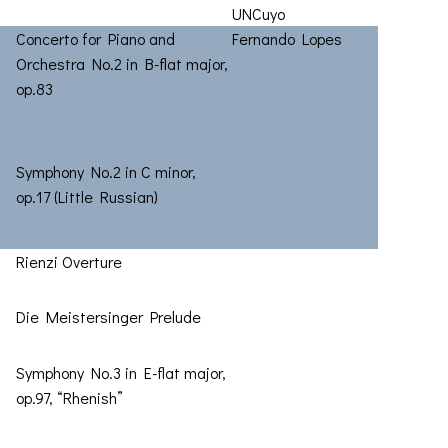
UNCuyo
Concerto for Piano and
Fernando Lopes
Orchestra No.2 in B-flat major,
op.83
Symphony No.2 in C minor,
op.17 (Little Russian)
Rienzi Overture
Die Meistersinger Prelude
Symphony No.3 in E-flat major,
op.97, “Rhenish”