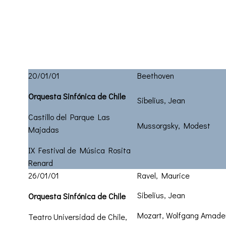
20/01/01
Beethoven
Orquesta Sinfónica de Chile
Sibelius, Jean
Castillo del Parque Las
Mussorgsky, Modest
Majadas
IX Festival de Música Rosita
Renard
26/01/01
Ravel, Maurice
Sibelius, Jean
Orquesta Sinfónica de Chile
Mozart, Wolfgang Amade
Teatro Universidad de Chile,