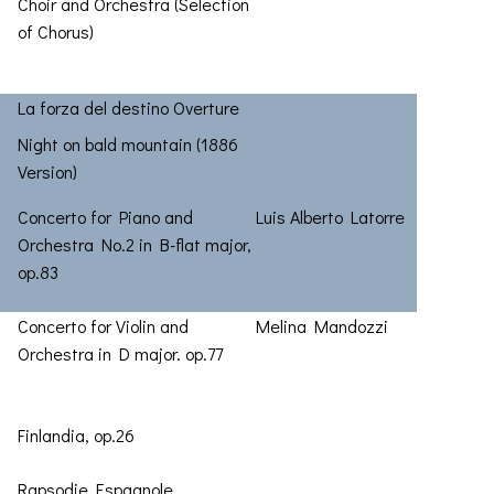
Choir and Orchestra (Selection
of Chorus)
La forza del destino Overture
Night on bald mountain (1886
Version)
Concerto for Piano and
Luis Alberto Latorre
Orchestra No.2 in B-flat major,
op.83
Concerto for Violin and
Melina Mandozzi
Orchestra in D major. op.77
Finlandia, op.26
Rapsodie Espagnole