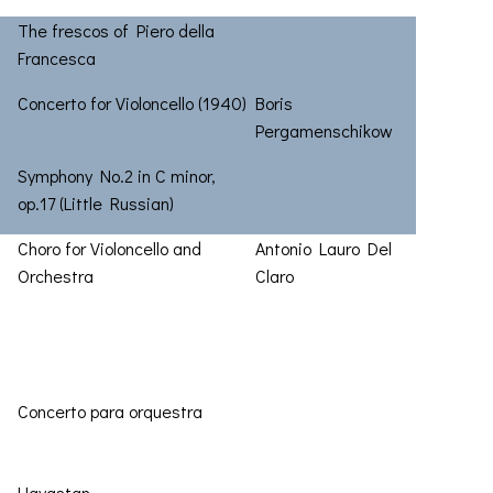
The frescos of Piero della
Francesca
Concerto for Violoncello (1940)
Boris
Pergamenschikow
Symphony No.2 in C minor,
op.17 (Little Russian)
Choro for Violoncello and
Antonio Lauro Del
Orchestra
Claro
Concerto para orquestra
Hayastan