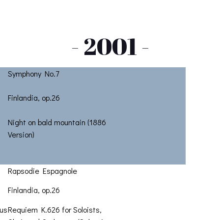
- 2001 -
Symphony No.7
Finlandia, op.26
Night on bald mountain (1886
Version)
Rapsodie Espagnole
Finlandia, op.26
us
Requiem K.626 for Soloists,