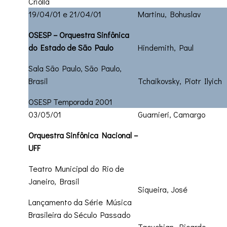
Criolla
19/04/01 e 21/04/01
Martinu, Bohuslav
OSESP – Orquestra Sinfônica
do Estado de São Paulo
Hindemith, Paul
Sala São Paulo, São Paulo,
Brasil
Tchaikovsky, Piotr Ilyich
OSESP Temporada 2001
03/05/01
Guarnieri, Camargo
Orquestra Sinfônica Nacional –
UFF
Teatro Municipal do Rio de
Janeiro, Brasil
Siqueira, José
Lançamento da Série Música
Brasileira do Século Passado
Tacuchian, Ricardo