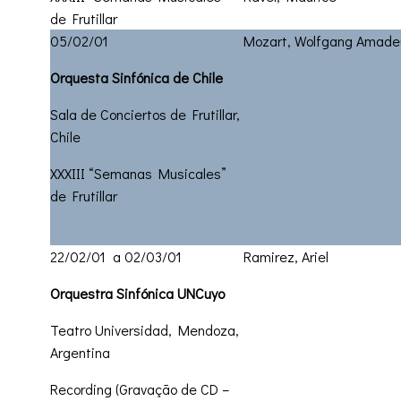
de Frutillar
05/02/01
Mozart, Wolfgang Amade
Orquesta Sinfónica de Chile
Sala de Conciertos de Frutillar,
Chile
XXXIII “Semanas Musicales”
de Frutillar
22/02/01 a 02/03/01
Ramirez, Ariel
Orquestra Sinfónica UNCuyo
Teatro Universidad, Mendoza,
Argentina
Recording (Gravação de CD –