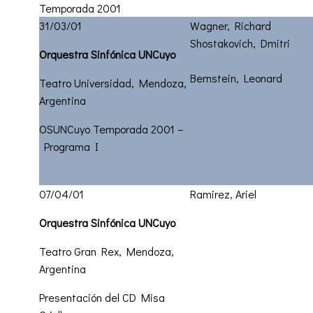
Temporada 2001
31/03/01
Wagner, Richard
Shostakovich, Dmitri
Orquestra Sinfónica UNCuyo
Bernstein, Leonard
Teatro Universidad, Mendoza,
Argentina
OSUNCuyo Temporada 2001 –
Programa I
07/04/01
Ramirez, Ariel
Orquestra Sinfónica UNCuyo
Teatro Gran Rex, Mendoza,
Argentina
Presentación del CD Misa