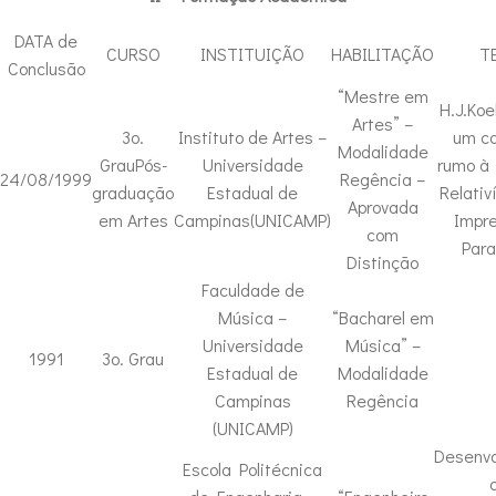
DATA de
CURSO
INSTITUIÇÃO
HABILITAÇÃO
T
Conclusão
“Mestre em
H.J.Koel
Artes” –
3o.
Instituto de Artes –
um c
Modalidade
GrauPós-
Universidade
rumo à 
24/08/1999
Regência –
graduação
Estadual de
Relativ
Aprovada
em Artes
Campinas(UNICAMP)
Impre
com
Para
Distinção
Faculdade de
Música –
“Bacharel em
Universidade
Música” –
1991
3o. Grau
Estadual de
Modalidade
Campinas
Regência
(UNICAMP)
Desenvo
Escola Politécnica