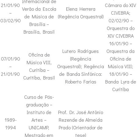
Internacional de
21/01/90
Câmara do XIV
Verão da Escola
Elena Herrera
–
CIVEBRA;
de Música de
(Regência Orquestral)
03/02/90
02/02/90 –
Brasília –
Orquestra do
Brasília, Brasil
XIV CIVEBRA
16/01/90 –
Lutero Rodrigues
Orquestra da
Oficina de
07/01/90
(Regência
Oficina de
Música VIII,
–
Orquestral); Regência
Música VIII;
Curitiba –
21/01/90
de Banda Sinfônica:
18/01/90 –
Curitiba, Brasil
Roberto Farias
Banda Lyra de
Curitiba
Curso de Pós-
graduação –
Instituto de
Prof. Dr. José Antônio
1989-
Artes –
Rezende de Almeida
1994
UNICAMP,
Prado (Orientador de
Mestrado em
tese)