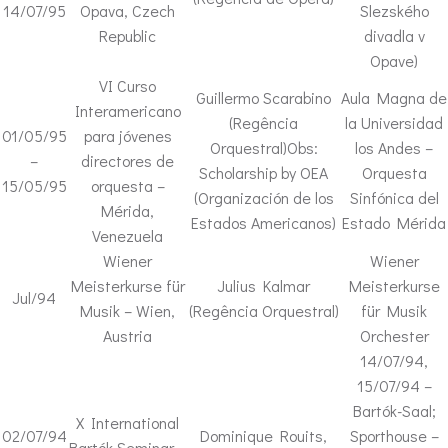
14/07/95
Opava, Czech
Slezského
Republic
divadla v
Opave)
VI Curso
Guillermo Scarabino
Aula Magna de
Interamericano
(Regência
la Universidad
01/05/95
para jóvenes
Orquestral)Obs:
los Andes –
–
directores de
Scholarship by OEA
Orquesta
15/05/95
orquesta –
(Organización de los
Sinfónica del
Mérida,
Estados Americanos)
Estado Mérida
Venezuela
Wiener
Wiener
Meisterkurse für
Julius Kalmar
Meisterkurse
Jul/94
Musik – Wien,
(Regência Orquestral)
für Musik
Austria
Orchester
14/07/94,
15/07/94 –
Bartók-Saal;
X International
02/07/94
Dominique Rouits,
Sporthouse –
Bartók Seminar –