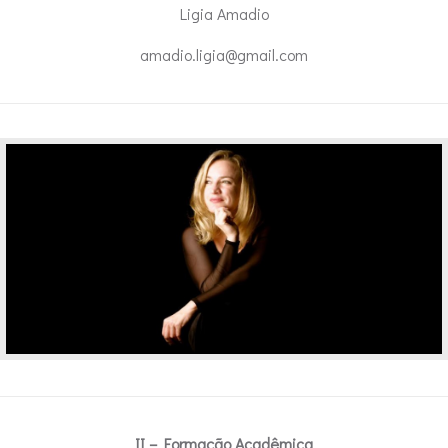
Ligia Amadio
amadio.ligia@gmail.com
II – Formação Acadêmica