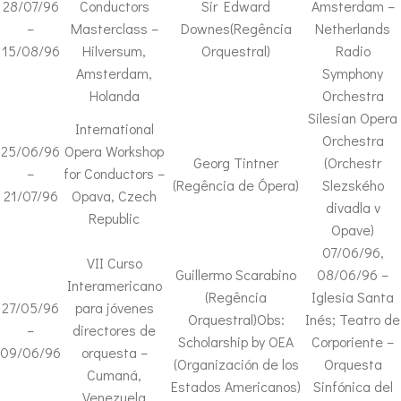
28/07/96
Conductors
Sir Edward
Amsterdam –
–
Masterclass –
Downes(Regência
Netherlands
15/08/96
Hilversum,
Orquestral)
Radio
Amsterdam,
Symphony
Holanda
Orchestra
Silesian Opera
International
Orchestra
25/06/96
Opera Workshop
Georg Tintner
(Orchestr
–
for Conductors –
(Regência de Ópera)
Slezského
21/07/96
Opava, Czech
divadla v
Republic
Opave)
07/06/96,
VII Curso
Guillermo Scarabino
08/06/96 –
Interamericano
(Regência
Iglesia Santa
27/05/96
para jóvenes
Orquestral)Obs:
Inés; Teatro de
–
directores de
Scholarship by OEA
Corporiente –
09/06/96
orquesta –
(Organización de los
Orquesta
Cumaná,
Estados Americanos)
Sinfónica del
Venezuela