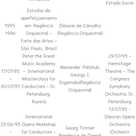
Estado Sucre
Estudos de
aperfeiçoamento
1995-
em Regência
Eleazar de Carvalho
1996
Orquestral –
(Regência Orquestral)
Forte das Artes –
São Paulo, Brasil
Peter the Great
29/07/95 –
Music Academy
Hermitage
Alexander Polishuk,
17/07/95
– International
Theatre – The
Georgy I.
–
Masterclass for
Congress
Ergemsky(Regência
30/07/95
Conductors – St.
Symphony
Orquestral)
Petersburg,
Orchestra, St.
Russia
Petersburg
13/07/95 –
International
Silesian Opera
23/06/95
Opera Workshop
Orchestra
Georg Tintner
–
for Conductors –
(Orchestr
(Regência de Ópera)