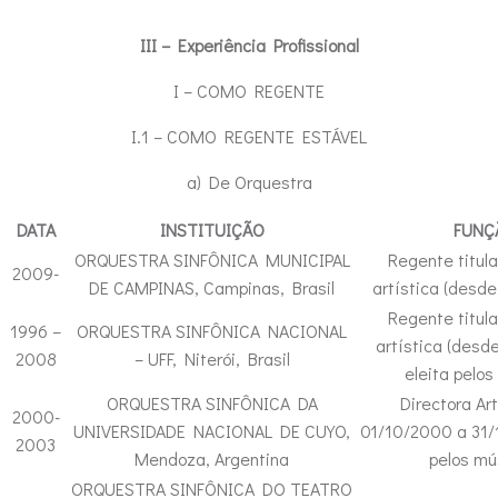
III – Experiência Profissional
I – COMO REGENTE
I.1 – COMO REGENTE ESTÁVEL
a) De Orquestra
DATA
INSTITUIÇÃO
FUNÇ
ORQUESTRA SINFÔNICA MUNICIPAL
Regente titula
2009-
DE CAMPINAS, Campinas, Brasil
artística (desd
Regente titula
1996 –
ORQUESTRA SINFÔNICA NACIONAL
artística (desd
2008
– UFF, Niterói, Brasil
eleita pelos
ORQUESTRA SINFÔNICA DA
Directora Art
2000-
UNIVERSIDADE NACIONAL DE CUYO,
01/10/2000 a 31/1
2003
Mendoza, Argentina
pelos mú
ORQUESTRA SINFÔNICA DO TEATRO