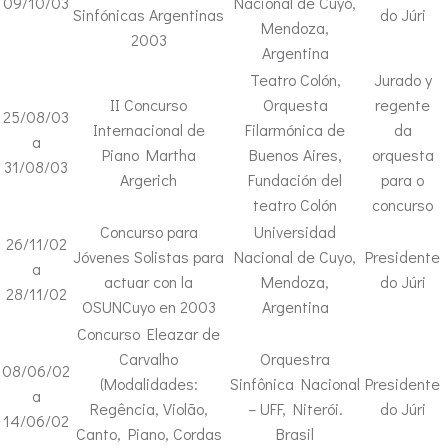
09/10/03
Nacional de Cuyo,
Sinfónicas Argentinas
do Júri
Mendoza,
2003
Argentina
Teatro Colón,
Jurado y
II Concurso
Orquesta
regente
25/08/03
Internacional de
Filarmónica de
da
a
Piano Martha
Buenos Aires,
orquesta
31/08/03
Argerich
Fundación del
para o
teatro Colón
concurso
Concurso para
Universidad
26/11/02
Jóvenes Solistas para
Nacional de Cuyo,
Presidente
a
actuar con la
Mendoza,
do Júri
28/11/02
OSUNCuyo en 2003
Argentina
Concurso Eleazar de
Carvalho
Orquestra
08/06/02
(Modalidades:
Sinfônica Nacional
Presidente
a
Regência, Violão,
– UFF, Niterói.
do Júri
14/06/02
Canto, Piano, Cordas
Brasil