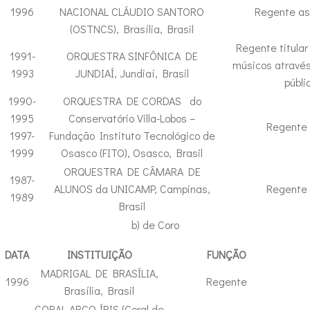
1996
NACIONAL CLÁUDIO SANTORO
Regente as
(OSTNCS), Brasília, Brasil
Regente titular 
1991-
ORQUESTRA SINFÔNICA DE
músicos através
1993
JUNDIAÍ, Jundiaí, Brasil
públi
1990-
ORQUESTRA DE CORDAS do
1995
Conservatório Villa-Lobos –
Regente t
1997-
Fundação Instituto Tecnológico de
1999
Osasco (FITO), Osasco, Brasil
ORQUESTRA DE CÂMARA DE
1987-
ALUNOS da UNICAMP, Campinas,
Regente t
1989
Brasil
b) de Coro
DATA
INSTITUIÇÃO
FUNÇÃO
MADRIGAL DE BRASÍLIA,
1996
Regente
Brasília, Brasil
CORAL ARCO-ÍRIS (Coral de