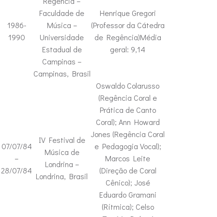
Regência –
Faculdade de
Henrique Gregori
1986-
Música –
(Professor da Cátedra
1990
Universidade
de Regência)Média
Estadual de
geral: 9,14
Campinas –
Campinas, Brasil
Oswaldo Colarusso
(Regência Coral e
Prática de Canto
Coral); Ann Howard
Jones (Regência Coral
IV Festival de
07/07/84
e Pedagogia Vocal);
Música de
–
Marcos Leite
Londrina –
28/07/84
(Direção de Coral
Londrina, Brasil
Cênico); José
Eduardo Gramani
(Rítmica); Celso