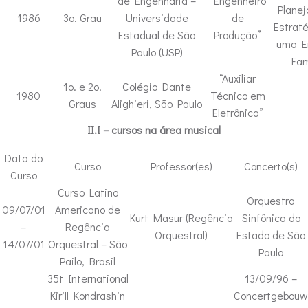
de Engenharia –
“Engenheiro
Plane
1986
3o. Grau
Universidade
de
Estrat
Estadual de São
Produção”
uma E
Paulo (USP)
Fam
“Auxiliar
1o. e 2o.
Colégio Dante
1980
Técnico em
Graus
Alighieri, São Paulo
Eletrônica”
II.I – cursos na área musical
Data do
Curso
Professor(es)
Concerto(s)
Curso
Curso Latino
Orquestra
09/07/01
Americano de
Kurt Masur (Regência
Sinfônica do
–
Regência
Orquestral)
Estado de São
14/07/01
Orquestral – São
Paulo
Pailo, Brasil
35t International
13/09/96 –
Kirill Kondrashin
Concertgebouw