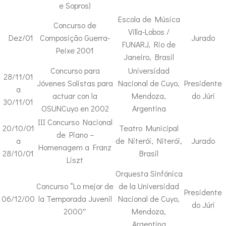
e Sopros)
Escola de Música
Concurso de
Villa-Lobos /
Dez/01
Composição Guerra-
Jurado
FUNARJ, Rio de
Peixe 2001
Janeiro, Brasil
Concurso para
Universidad
28/11/01
Jóvenes Solistas para
Nacional de Cuyo,
Presidente
a
actuar con la
Mendoza,
do Júri
30/11/01
OSUNCuyo en 2002
Argentina
III Concurso Nacional
20/10/01
Teatro Municipal
de Piano –
a
de Niterói, Niterói,
Jurado
Homenagem a Franz
28/10/01
Brasil
Liszt
Orquesta Sinfónica
Concurso “Lo mejor de
de la Universidad
Presidente
06/12/00
la Temporada Juvenil
Nacional de Cuyo,
do Júri
2000″
Mendoza,
Argentina