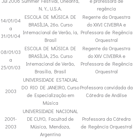
Jul 2006
Summer Festival, Oneonta,
e professora de
N.Y., U.S.A.
regência
ESCOLA DE MÚSICA DE
Regente da Orquestra
14/01/04
BRASÍLIA, 26o. Curso
do XXVI CIVEBRA e
a
Internacional de Verão, ia,
Professora de Regência
31/01/04
Brasil
Orquestral
ESCOLA DE MÚSICA DE
Regente da Orquestra
08/01/03
BRASÍLIA, 25o. Curso
do XXV CIVEBRA e
a
Internacional de Verão,
Professora de Regência
25/01/03
Brasília, Brasil
Orquestral
UNIVERSIDADE ESTADUAL
DO RIO DE JANEIRO, Curso
Professora convidada da
2003
de Especialização em
Cátedra de Análise
Música
UNIVERSIDADE NACIONAL
2001-
DE CUYO, Facultad de
Professora da Cátedra
2003
Música, Mendoza,
de Regência Orquestral
Argentina