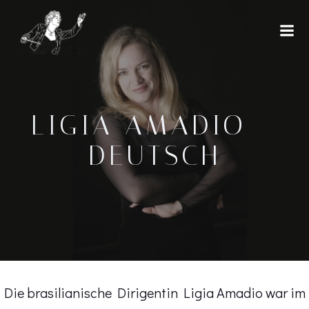
Skip
to
content
LIGIA AMADIO –
DEUTSCH
Die brasilianische Dirigentin Ligia Amadio war im